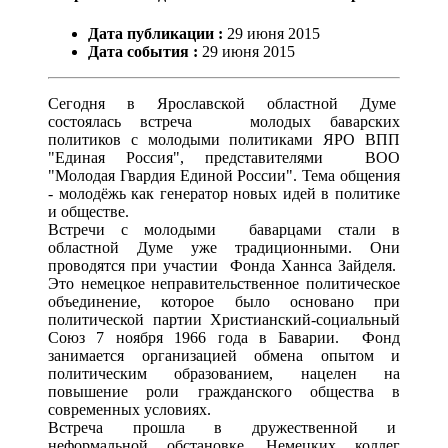
Дата публикации :
29
июня
2015
Дата события :
29
июня
2015
Сегодня в Ярославской областной Думе
состоялась встреча молодых баварских
политиков с молодыми политиками ЯРО ВПП
"Единая Россия", представителями ВОО
"Молодая Гвардия Единой России". Тема общения
- молодёжь как генератор новых идей в политике
и обществе.
Встречи с молодыми баварцами стали в
областной Думе уже традиционными. Они
проводятся при участии Фонда Ханнса Зайделя.
Это немецкое неправительственное политическое
объединение, которое было основано при
политической партии Христианский-социальный
Союз 7 ноября 1966 года в Баварии. Фонд
занимается организацией обмена опытом и
политическим образованием, нацелен на
повышение роли гражданского общества в
современных условиях.
Встреча прошла в дружественной и
неформальной обстановке. Немецких коллег