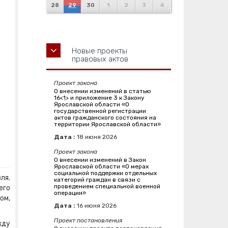
28
29
30
1
2
3
4
Новые проекты
правовых актов
Проект закона
О внесении изменений в статью
16<1> и приложение 3 к Закону
Ярославской области «О
государственной регистрации
актов гражданского состояния на
территории Ярославской области»
Дата :
18
июня
2026
Проект закона
О внесении изменений в Закон
Ярославской области «О мерах
социальной поддержки отдельных
ля.
категорий граждан в связи с
проведением специальной военной
его
операции»
ом,
Дата :
16
июня
2026
Проект постановления
жду