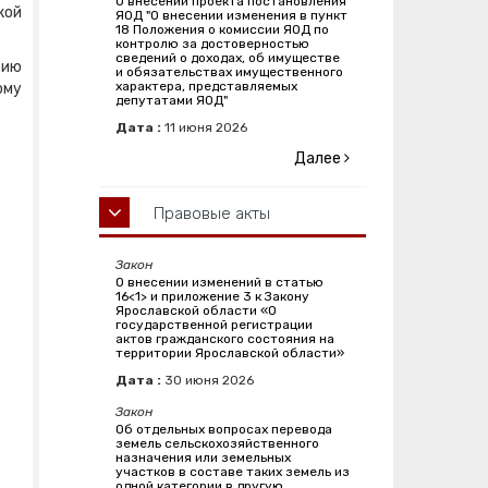
О внесении проекта постановления
кой
ЯОД "О внесении изменения в пункт
18 Положения о комиссии ЯОД по
контролю за достоверностью
сведений о доходах, об имуществе
тию
и обязательствах имущественного
характера, представляемых
ому
депутатами ЯОД"
Дата :
11
июня
2026
Далее
Правовые акты
Закон
О внесении изменений в статью
16<1> и приложение 3 к Закону
Ярославской области «О
государственной регистрации
актов гражданского состояния на
территории Ярославской области»
Дата :
30
июня
2026
Закон
Об отдельных вопросах перевода
земель сельскохозяйственного
назначения или земельных
участков в составе таких земель из
одной категории в другую