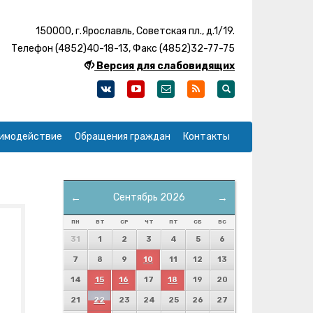
150000, г.Ярославль, Советская пл., д.1/19.
Телефон (4852)40-18-13, Факс (4852)32-77-75
Версия для слабовидящих
имодействие
Обращения граждан
Контакты
←
Сентябрь 2026
→
ПН
ВТ
СР
ЧТ
ПТ
СБ
ВС
31
1
2
3
4
5
6
7
8
9
10
11
12
13
14
15
16
17
18
19
20
21
22
23
24
25
26
27