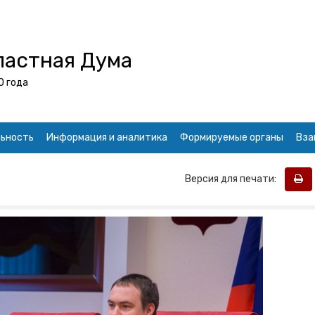
ластная Дума
0 года
ьность
Информация и аналитика
Формируемые органы
Вза
Версия для печати: