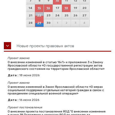
7
8
9
10
11
12
13
14
15
16
17
18
19
20
21
22
23
24
25
26
27
28
29
30
1
2
3
4
Новые проекты правовых актов
Проект закона
О внесении изменений в статью 16<1> и приложение 3 к Закону
Ярославской области «О государственной регистрации актов
гражданского состояния на территории Ярославской области»
Дата :
18
июня
2026
Проект закона
О внесении изменений в Закон Ярославской области «О мерах
социальной поддержки отдельных категорий граждан в связи с
проведением специальной военной операции»
Дата :
16
июня
2026
Проект постановления
О внесении проекта постановления ЯОД "О внесении изменения
в пункт 18 Положения о комиссии ЯОД по контролю за