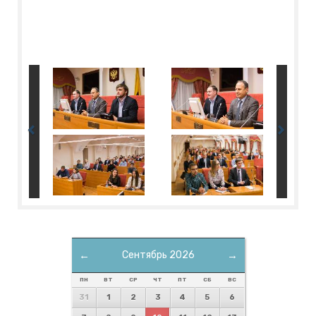
←
Сентябрь 2026
→
ПН
ВТ
СР
ЧТ
ПТ
СБ
ВС
31
1
2
3
4
5
6