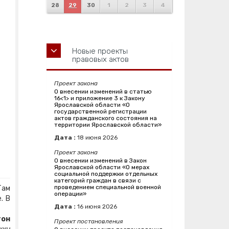
28
29
30
1
2
3
4
Новые проекты
правовых актов
Проект закона
О внесении изменений в статью
16<1> и приложение 3 к Закону
Ярославской области «О
государственной регистрации
актов гражданского состояния на
территории Ярославской области»
Дата :
18
июня
2026
Проект закона
О внесении изменений в Закон
Ярославской области «О мерах
социальной поддержки отдельных
категорий граждан в связи с
проведением специальной военной
Там
операции»
. В
Дата :
16
июня
2026
тон
Проект постановления