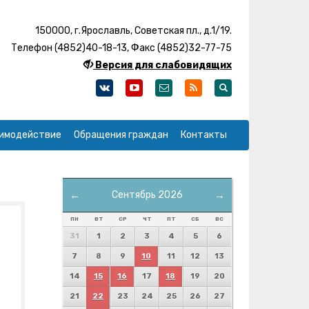
150000, г.Ярославль, Советская пл., д.1/19.
Телефон (4852)40-18-13, Факс (4852)32-77-75
Версия для слабовидящих
имодействие
Обращения граждан
Контакты
←
Сентябрь 2026
→
ПН
ВТ
СР
ЧТ
ПТ
СБ
ВС
31
1
2
3
4
5
6
7
8
9
10
11
12
13
14
15
16
17
18
19
20
21
22
23
24
25
26
27