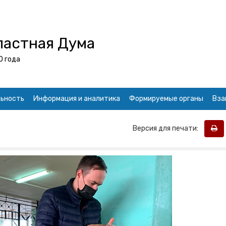
ластная Дума
0 года
ьность
Информация и аналитика
Формируемые органы
Вза
Версия для печати: