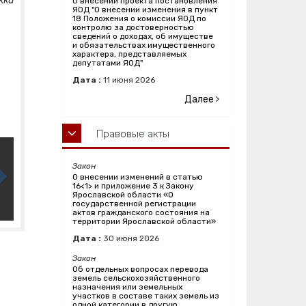
жки
О внесении проекта постановления
ЯОД "О внесении изменения в пункт
18 Положения о комиссии ЯОД по
контролю за достоверностью
сведений о доходах, об имуществе
и обязательствах имущественного
характера, представляемых
депутатами ЯОД"
Дата :
11
июня
2026
Далее
Правовые акты
Закон
О внесении изменений в статью
16<1> и приложение 3 к Закону
Ярославской области «О
государственной регистрации
актов гражданского состояния на
территории Ярославской области»
Дата :
30
июня
2026
Закон
Об отдельных вопросах перевода
земель сельскохозяйственного
назначения или земельных
участков в составе таких земель из
одной категории в другую