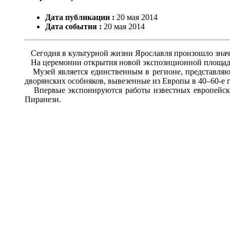
Дата публикации :
20
мая
2014
Дата события :
20
мая
2014
Сегодня в культурной жизни Ярославля произошло значи
На церемонии открытия новой экспозиционной площадк
Музей является единственным в регионе, представляющ
дворянских особняков, вывезенные из Европы в 40–60-е г
Впервые экспонируются работы известных европейски
Пиранези.