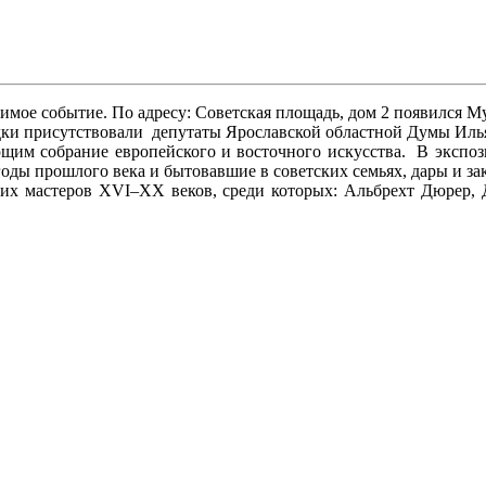
мое событие. По адресу: Советская площадь, дом 2 появился М
и присутствовали депутаты Ярославской областной Думы Илья
им собрание европейского и восточного искусства. В экспоз
оды прошлого века и бытовавшие в советских семьях, дары и зак
х мастеров XVI–XX веков, среди которых: Альбрехт Дюрер, 