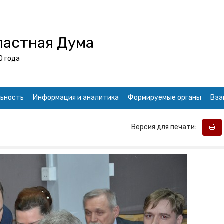
ластная Дума
0 года
ьность
Информация и аналитика
Формируемые органы
Вза
Версия для печати: