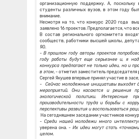
организационную поддержку. А, поскольку
студенты различных вузов, в этом году был
внимание.
Несмотря на то, что конкурс 2020 года вы
заявлено 16 проектов. Предполагается, что вс
В состав регионального оргкомитета вход
сообществ, работники высшей школы, депут
ЯО.
-
В прошлом году авторы проектов попробова
году работы будут еще серьезнее и, я над
конкурса предлагают не только идеи, но и пр
в этом
, - отметил заместитель председателя
Сергей Якушев впервые принял участие в засе
-
Сейчас молодежные инициативы выходят д
мероприятий. Они касаются и решения пр
экологической политики. Интересные 
производительности труда и борьбы с корр
перспективы развития и воспользоваться рац
На сегодняшнем заседании участников конку
-
Среди нашей молодежи много интеллекту
уверена она. -
Их идеи могут стать «точками
целом.