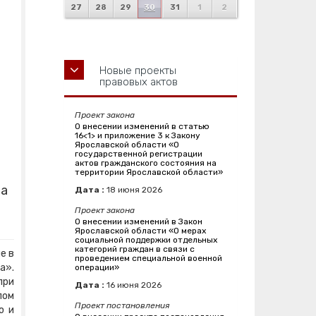
27
28
29
30
31
1
2
Новые проекты
правовых актов
Проект закона
О внесении изменений в статью
16<1> и приложение 3 к Закону
Ярославской области «О
государственной регистрации
актов гражданского состояния на
территории Ярославской области»
та
Дата :
18
июня
2026
Проект закона
О внесении изменений в Закон
Ярославской области «О мерах
социальной поддержки отдельных
категорий граждан в связи с
е в
проведением специальной военной
а».
операции»
при
Дата :
16
июня
2026
лом
Проект постановления
ю и