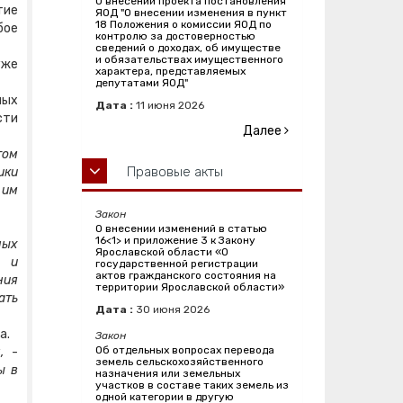
О внесении проекта постановления
тие
ЯОД "О внесении изменения в пункт
18 Положения о комиссии ЯОД по
бое
контролю за достоверностью
сведений о доходах, об имуществе
и обязательствах имущественного
уже
характера, представляемых
депутатами ЯОД"
ных
Дата :
11
июня
2026
сти
Далее
том
Правовые акты
ики
 им
Закон
О внесении изменений в статью
16<1> и приложение 3 к Закону
ных
Ярославской области «О
, и
государственной регистрации
актов гражданского состояния на
ния
территории Ярославской области»
ать
Дата :
30
июня
2026
а.
Закон
Об отдельных вопросах перевода
м,
-
земель сельскохозяйственного
ы в
назначения или земельных
участков в составе таких земель из
одной категории в другую