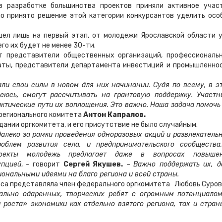
 в разработке большинства проектов приняли активное учас
о принято решение этой категории конкурсантов уделить осо
шел лишь на первый этап, от молодежи Ярославской области 
его их будет не менее 30-ти.
ят представители общественных организаций, профессиональ
аты, представители департамента инвестиций и промышленно
ли свои силы в новом для них начинании. Судя по всему, в э
еюсь, смогут рассчитывать на грантовую поддержку. Участн
актические пути их воплощения. Это важно. Наша задача помочь
 регионального комитета
Антон Капралов.
дании оргкомитета, и его присутствие не было случайным.
алеко за рамки проведения одноразовых акций и развлекатель
облем развития села, и предпринимательского сообщества
проекты молодежь предлагает даже в вопросах повыше
упцией
, - говорит
Сергей Якушев.
–
Важно поддержать их, д
иональными идеями на благо региона и всей страны.
рса представляла член федерального оргкомитета Любовь Суров
ально одаренных, творческих ребят с огромным потенциало
 роста» экономики как отдельно взятого региона, так и стран