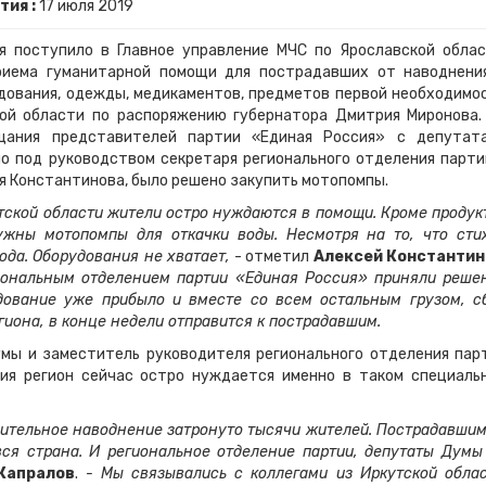
тия :
17
июля
2019
я поступило в Главное управление МЧС по Ярославской облас
риема гуманитарной помощи для пострадавших от наводнени
удования, одежды, медикаментов, предметов первой необходимо
ой области по распоряжению губернатора Дмитрия Миронова.
щания представителей партии «Единая Россия» с депутат
о под руководством секретаря регионального отделения парти
 Константинова, было решено закупить мотопомпы.
тской области жители остро нуждаются в помощи. Кроме продук
ужны мотопомпы для откачки воды. Несмотря на то, что сти
вода. Оборудования не хватает,
- отметил
Алексей Константин
иональным отделением партии «Единая Россия» приняли реше
дование уже прибыло и вместе со всем остальным грузом, с
гиона, в конце недели отправится к пострадавшим.
ы и заместитель руководителя регионального отделения пар
ия регион сейчас остро нуждается именно в таком специаль
ительное наводнение затронуто тысячи жителей. Пострадавшим
ся страна. И региональное отделение партии, депутаты Думы
Капралов
.
- Мы связывались с коллегами из Иркутской облас