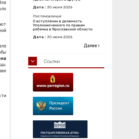
для
Дата :
30
июня
2026
ыло
Постановление
О вступлении в должность
ают
Уполномоченного по правам
ребенка в Ярославской области
ной
Дата :
30
июня
2026
Далее
ала
обы
ана
Ссылки
щи.
аве
сти