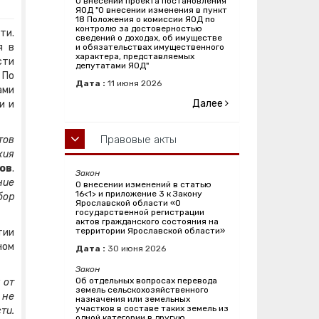
О внесении проекта постановления
ЯОД "О внесении изменения в пункт
18 Положения о комиссии ЯОД по
контролю за достоверностью
ти.
сведений о доходах, об имуществе
я в
и обязательствах имущественного
характера, представляемых
сти
депутатами ЯОД"
 По
Дата :
11
июня
2026
ами
Далее
и и
Правовые акты
тов
хия
ов
.
Закон
ние
О внесении изменений в статью
16<1> и приложение 3 к Закону
бор
Ярославской области «О
государственной регистрации
актов гражданского состояния на
территории Ярославской области»
тии
ном
Дата :
30
июня
2026
Закон
Об отдельных вопросах перевода
 от
земель сельскохозяйственного
 не
назначения или земельных
участков в составе таких земель из
ти.
одной категории в другую