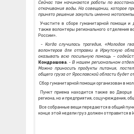
Сейчас там начинаются работы по восстано
откачивания воды. На совещании, которое п
принято решение закупить именно мотопомпы
Участите в сборе гуманитарной помощи и 
также волонтеры регионального отделения в
России».
- Когда случилась трагедия, «Молодая гв
волонтеров для отправки в Иркутскую обла
оказывать всю посильную помощь – содейств
Кондрашова
.
- В нашем региональном отдел
Можно приносить продукты питания, постел
общего груза от Ярославской области будет 
Сбор гуманитарной помощи организован в мол
Пункт приема находится также во Дворце м
региона, но и предприятия, соцучреждения, о
Все собранные вещи передаются в общий пункт
конце этой недели груз должен отправится в 