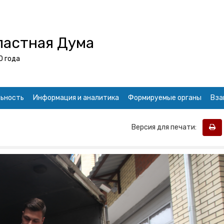
ластная Дума
0 года
ьность
Информация и аналитика
Формируемые органы
Вза
Версия для печати: