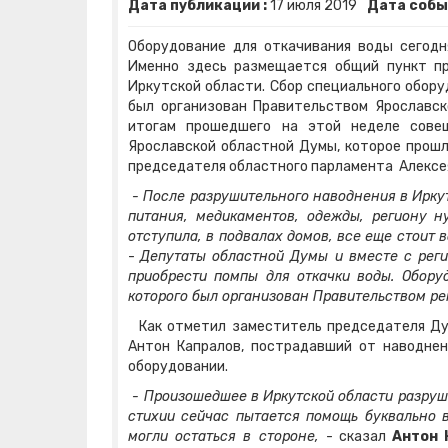
Дата публикации :
17
июля
2019
Дата собы
Оборудование для откачивания воды сегодн
Именно здесь размещается общий пункт п
Иркутской области. Сбор специального обор
был организован Правительством Ярославск
итогам прошедшего на этой неделе сове
Ярославской областной Думы, которое прошл
председателя областного парламента Алексея
- После разрушительного наводнения в Ирку
питания, медикаментов, одежды, региону н
отступила, в подвалах домов, все еще стоит 
-
Депутаты областной Думы и вместе с рег
приобрести помпы для откачки воды. Обору
которого был организован Правительством ре
Как отметил заместитель председателя Дум
Антон Капралов, пострадавший от наводнен
оборудовании.
- Произошедшее в Иркутской области разруш
стихии сейчас пытается помощь буквально в
могли остаться в стороне,
- сказал
Антон 