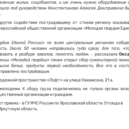
влению жилья, соцобъектов, и им очень нужно оборудование 
рошло под руководством Константинова Алексея Дмитриевича б
.
другое содействие пострадавшему от стихии региону оказыв
сероссийской общественной организации «Молодая гвардия Еди
ардия Единой России» по всем центральным регионам собир
сть. Около 50 человек направились туда сразу для того, чт
овать в разборе завалов, помогать людям,
- рассказала
Окс
ении «Молодой гвардии» также открыт сбор гуманитарной помо
ьное белье, продукты первой необходимости. Все это в сост
отправлено пострадавшим.
одежной пространстве «Лофт» на улице Нахимсона, 21 а.
олодежи. К сбору груза подключились не только органы вла
бщественные организации и граждане.
 приема - в ГУ МЧС России по Ярославской области. Отсюда в
Иркутскую область.