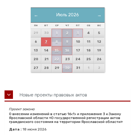
←
Июль 2026
→
ПН
ВТ
СР
ЧТ
ПТ
СБ
ВС
29
30
1
2
3
4
5
6
7
8
9
10
11
12
13
14
15
16
17
18
19
20
21
22
23
24
25
26
27
28
29
30
31
1
2
Новые проекты правовых актов
Проект закона
О внесении изменений в статью 16<1> и приложение 3 к Закону
Ярославской области «О государственной регистрации актов
гражданского состояния на территории Ярославской области»
Дата :
18
июня
2026