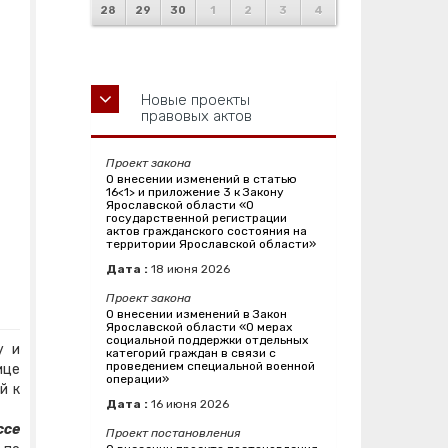
28
29
30
1
2
3
4
Новые проекты
правовых актов
Проект закона
О внесении изменений в статью
16<1> и приложение 3 к Закону
Ярославской области «О
государственной регистрации
актов гражданского состояния на
территории Ярославской области»
Дата :
18
июня
2026
Проект закона
О внесении изменений в Закон
Ярославской области «О мерах
социальной поддержки отдельных
у и
категорий граждан в связи с
проведением специальной военной
ице
операции»
й к
Дата :
16
июня
2026
ссе
Проект постановления