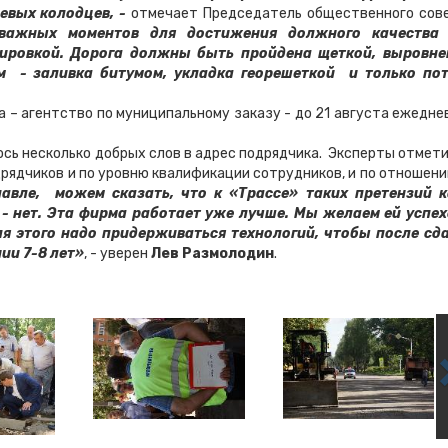
евых колодцев, -
отмечает Председатель общественного сов
важных моментов для достижения должного качеств
ировкой. Дорога должны быть пройдена щеткой, выровне
м - заливка битумом, укладка георешеткой и только по
агентство по муниципальному заказу - до 21 августа ежедне
несколько добрых слов в адрес подрядчика. Эксперты отмети
рядчиков и по уровню квалификации сотрудников, и по отношени
авле, можем сказать, что к «Трассе» таких претензий к
- нет. Эта фирма работает уже лучше. Мы желаем ей успех
ля этого надо придерживаться технологий, чтобы после сд
нии 7-8 лет»
, - уверен
Лев Размолодин
.