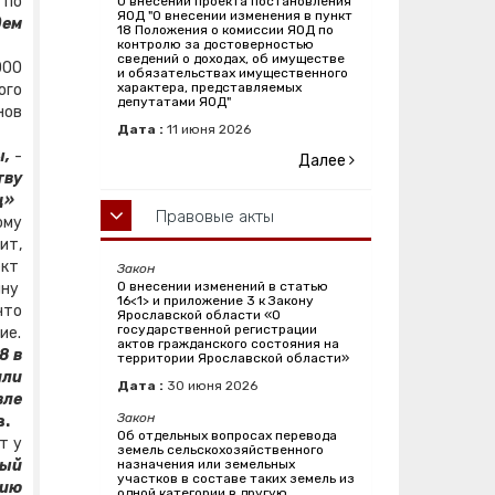
 по
О внесении проекта постановления
ЯОД "О внесении изменения в пункт
дем
18 Положения о комиссии ЯОД по
контролю за достоверностью
сведений о доходах, об имуществе
ООО
и обязательствах имущественного
характера, представляемых
ого
депутатами ЯОД"
нов
Дата :
11
июня
2026
ы,
-
Далее
тву
ц»
Правовые акты
ому
ит,
ект
Закон
О внесении изменений в статью
ину
16<1> и приложение 3 к Закону
что
Ярославской области «О
государственной регистрации
ие.
актов гражданского состояния на
8 в
территории Ярославской области»
или
Дата :
30
июня
2026
вле
Закон
в.
Об отдельных вопросах перевода
т у
земель сельскохозяйственного
ный
назначения или земельных
участков в составе таких земель из
нию
одной категории в другую