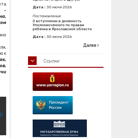
ета
Дата :
30
июня
2026
а -
на,
Постановление
О вступлении в должность
том
Уполномоченного по правам
ребенка в Ярославской области
вно
Дата :
30
июня
2026
Далее
ли,
ю к
ак,
Ссылки
ов,
ачи