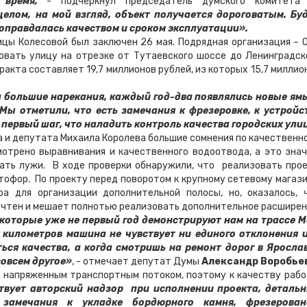
ь время,
- подчеркнул председатель думского комитета
целом, на мой взгляд, объект получается дороговатым. Бу
 оправдалась качеством и сроком эксплуатации».
Колесовой был заключен 26 мая. Подрядная организация – 
овать улицу на отрезке от Тутаевского шоссе до Ленинградск
ракта составляет 19,7 миллионов рублей, из которых 15,7 миллио
л большие нарекания, каждый год-два появлялись новые ям
Мы отметили, что есть замечания к фрезеровке, к устройс
о первый шаг, что наладить контроль качества городских ули
 депутата Михаила Королева большие сомнения по качественн
отрено выравнивания и качественного водоотвода, а это знач
ать лужи. В ходе проверки обнаружили, что реализовать про
тофор. По проекту перед поворотом к крупному сетевому магаз
а для организации дополнительной полосы, но, оказалось, 
учтен и мешает полнотью реализовать дополнительное расширен
 которые уже не первый год демонстрируют нам на трассе М
в километров машина не чувствует ни единого отклонения 
ться качества, а когда смотришь на ремонт дорог в Яросла
совсем другое»
, - отмечает депутат Думы
Александр Воробье
пряженным транспортным потоком, поэтому к качеству рабо
твует авторский надзор при исполнении проекта, деталь
 замечания к укладке бордюрного камня, фрезерова