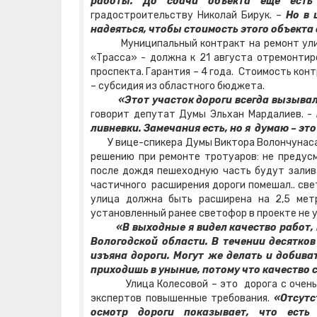
работы. До сдачи объекта еще ест
градостроительству Николай Бирук. –
Но в 
надеяться, чтобы стоимость этого объекта
Муниципальный контракт на ремонт улицы 
«Трасса» - должна к 21 августа отремонтир
проспекта. Гарантия – 4 года. Стоимость конт
– субсидия из областного бюджета.
«Этот участок дороги всегда вызыва
говорит депутат Думы Эльхан Мардалиев. -
ливневки. Замечания есть, но я думаю – эт
У вице-спикера Думы Виктора Волончунаса и
решению при ремонте тротуаров: не предусм
после дождя пешеходную часть будут залив
частичного расширения дороги помешал.. све
улица должна быть расширена на 2,5 метр
установленный ранее светофор в проекте не 
«В выходные я видел качество работ,
Вологодской области. В течении десятко
изъяна дороги. Могут же делать и добива
приходишь в уныние, потому что качество 
Улица Колесовой – это дорога с очень на
экспертов повышенные требования.
«Отсутс
осмотр дороги показывает, что есть