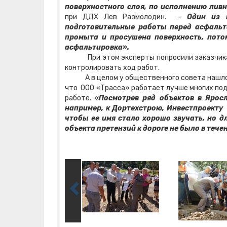
поверхностного слоя, по исполнению ливн
при ДДХ Лев Размолодин. –
Один из 
подготовительные работы перед асфальт
промыта и просушена поверхность, пото
асфальтировка».
При этом эксперты попросили заказчика – 
контролировать ход работ.
А в целом у общественного совета нашлось 
что ООО «Трасса» работает лучше многих под
работе. «
Посмотрев ряд объектов в Яросл
например, к Дортехстрою, Инвестпроекту 
чтобы ее имя стало хорошо звучать, но д
объекта претензий к дороге не было в тече