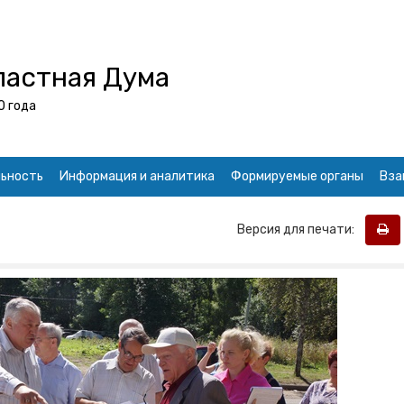
ластная Дума
0 года
ьность
Информация и аналитика
Формируемые органы
Вза
Версия для печати: