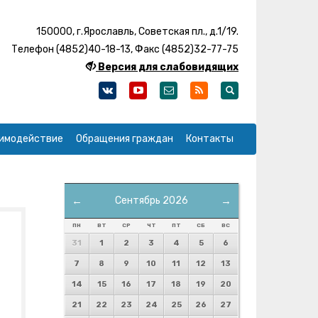
150000, г.Ярославль, Советская пл., д.1/19.
Телефон (4852)40-18-13, Факс (4852)32-77-75
Версия для слабовидящих
имодействие
Обращения граждан
Контакты
←
Сентябрь 2026
→
ПН
ВТ
СР
ЧТ
ПТ
СБ
ВС
31
1
2
3
4
5
6
7
8
9
10
11
12
13
14
15
16
17
18
19
20
21
22
23
24
25
26
27