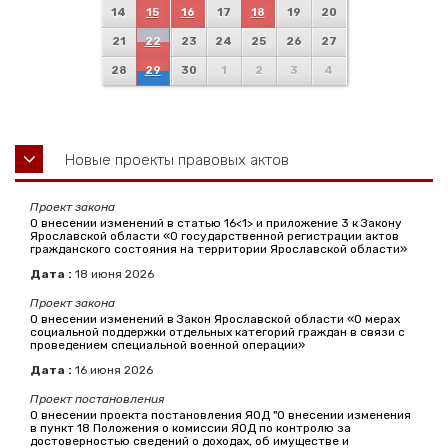
14
15
16
17
18
19
20
21
22
23
24
25
26
27
28
29
30
1
2
3
4
Новые проекты правовых актов
Проект закона
О внесении изменений в статью 16<1> и приложение 3 к Закону
Ярославской области «О государственной регистрации актов
гражданского состояния на территории Ярославской области»
Дата :
18
июня
2026
Проект закона
О внесении изменений в Закон Ярославской области «О мерах
социальной поддержки отдельных категорий граждан в связи с
проведением специальной военной операции»
Дата :
16
июня
2026
Проект постановления
О внесении проекта постановления ЯОД "О внесении изменения
в пункт 18 Положения о комиссии ЯОД по контролю за
достоверностью сведений о доходах, об имуществе и