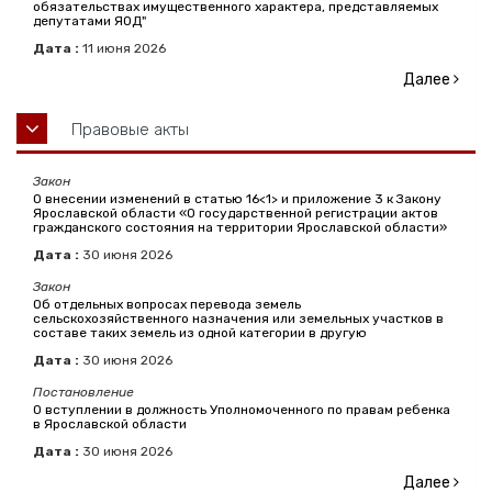
обязательствах имущественного характера, представляемых
депутатами ЯОД"
Дата :
11
июня
2026
Далее
Правовые акты
Закон
О внесении изменений в статью 16<1> и приложение 3 к Закону
Ярославской области «О государственной регистрации актов
гражданского состояния на территории Ярославской области»
Дата :
30
июня
2026
Закон
Об отдельных вопросах перевода земель
сельскохозяйственного назначения или земельных участков в
составе таких земель из одной категории в другую
Дата :
30
июня
2026
Постановление
О вступлении в должность Уполномоченного по правам ребенка
в Ярославской области
Дата :
30
июня
2026
Далее