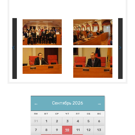
←
Сентябрь 2026
→
ПН
ВТ
СР
ЧТ
ПТ
СБ
ВС
31
1
2
3
4
5
6
7
8
9
10
11
12
13