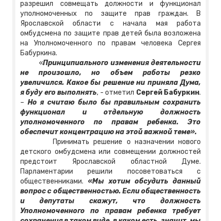
разрешил совмещать должности и функционал
уполномоченных по защите прав граждан. В
Ярославской области с начала мая работа
омбудсмена по защите прав детей была возложена
на Уполномоченного по правам человека Сергея
Бабуркина.
«
Принципиального изменения деятельности
не произошло, но объем работы резко
увеличился. Какое бы решение ни приняла Дума,
я буду его выполнять
, - отметил
Сергей Бабуркин
.
–
Но я считаю было бы правильным сохранить
функционал и отдельную должность
уполномоченного по правам ребенка. Это
обеспечит концентрацию на этой важной теме».
Принимать решение о назначении нового
детского омбудсмена или совмещении должностей
предстоит Ярославской областной Думе.
Парламентарии решили посоветоваться с
общественниками.
«Мы хотим обсудить данный
вопрос с общественностью. Если общественность
и депутаты скажут, что должность
Уполномоченного по правам ребенка требует
сохранения в таком виде, в каком есть, значит, мы