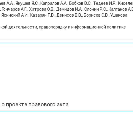
в А.А., Якушев Я.С., Капралов А.А., Бобков В.С., Тедеев И.Р., Киселе
, Гончаров А.Г., Хитрова О.В., Демидов И.А., Слонин Р.С., Калганов А.В
, Ясинский А.И., Казарян Т.В., Денисов В.В., Борисов С.В., Ушакова
кой деятельности, правопорядку и информационной политике
 о проекте правового акта