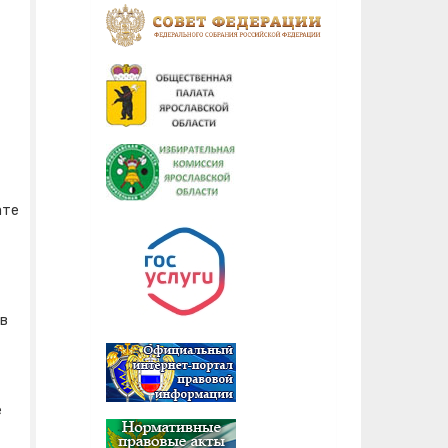
ате
ов
е