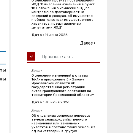
О внесении проекта постановления
ЯОД "О внесении изменения в пункт
18 Положения о комиссии ЯОД по
контролю за достоверностью
сведений о доходах, об имуществе
и обязательствах имущественного
характера, представляемых
депутатами ЯОД"
Дата :
11
июня
2026
Далее
Правовые акты
аты
Закон
О внесении изменений в статью
умы
16<1> и приложение 3 к Закону
Ярославской области «О
государственной регистрации
актов гражданского состояния на
территории Ярославской области»
Дата :
30
июня
2026
Закон
Об отдельных вопросах перевода
земель сельскохозяйственного
назначения или земельных
участков в составе таких земель из
одной категории в другую