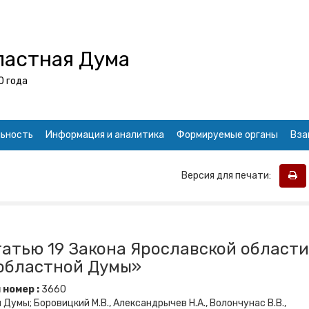
ластная Дума
0 года
ьность
Информация и аналитика
Формируемые органы
Вза
Версия для печати:
татью 19 Закона Ярославской области
 областной Думы»
номер :
3660
умы; Боровицкий М.В., Александрычев Н.А., Волончунас В.В.,