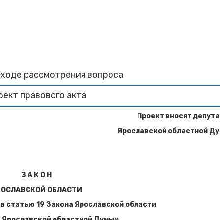
 ходе рассмотрения вопроса
оект правового акта
Проект внос
я
т
депут
Ярославской област
ной Д
З
А К О Н
РОСЛАВСКОЙ ОБЛАСТИ
 в статью 19 Закона Ярославской области
е Ярославской областной Думы»