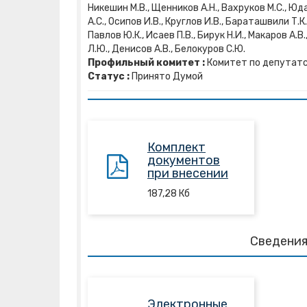
Никешин М.В., Щенников А.Н., Вахруков М.С., Юдае
А.С., Осипов И.В., Круглов И.В., Бараташвили Т.К.
Павлов Ю.К., Исаев П.В., Бирук Н.И., Макаров А.В.
Л.Ю., Денисов А.В., Белокуров С.Ю.
Профильный комитет :
Комитет по депутатс
Статус :
Принято Думой
Комплект
документов
при внесении
187,28
Кб
Сведения
Электронные