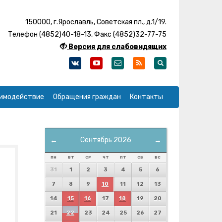
150000, г.Ярославль, Советская пл., д.1/19.
Телефон (4852)40-18-13, Факс (4852)32-77-75
Версия для слабовидящих
имодействие
Обращения граждан
Контакты
←
Сентябрь 2026
→
ПН
ВТ
СР
ЧТ
ПТ
СБ
ВС
31
1
2
3
4
5
6
7
8
9
10
11
12
13
14
15
16
17
18
19
20
21
22
23
24
25
26
27