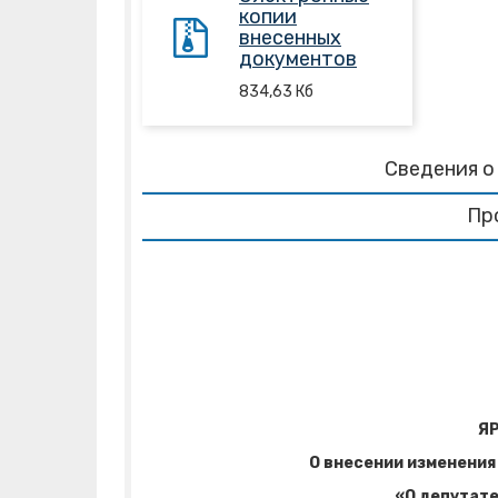
копии
внесенных
документов
834,63
Кб
Сведения о
Пр
Я
О внесении изменения
«О депутат