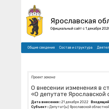
Ярославская об
Официальный сайт с 1 декабря 202
Общие сведения
Состав и структура
Деятел
Проект закона
О внесении изменения в с
«О депутате Ярославской
Дата внесения :
21
декабря
2022
Входящий 
Субъект :
Депутат(ы) Ярославской областной Д