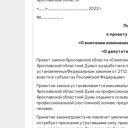
Ярославской области М.
«__»_____________2022 г.
№_______
П
к проекту
«О внесении изменения
«О депутат
Проект закона Ярославской области «О внесен
Ярославской областной Думы» разработан в 
установленныхФедеральным законом от 21.12
власти в субъектах Российской Федерации».
Проектом закона устанавливается максималь
Ярославской областной Думе на профессиональ
Ярославской областной Думы седьмого созыв
профессиональной (постоянной) основе, предл
человек.
Принятие законопроекта не повлечет увеличе
потребует признания утратившими силу, прио