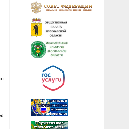
онт
ой