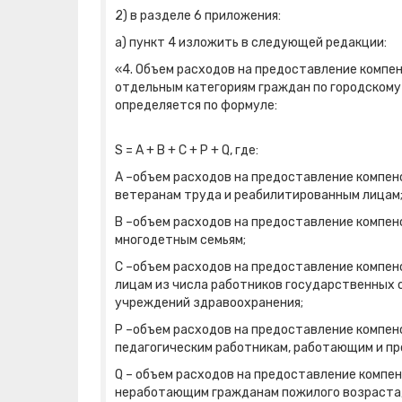
2) в разделе 6 приложения:
а) пункт 4 изложить в следующей редакции:
«4. Объем расходов на предоставление компе
отдельным категориям граждан по городскому 
определяется по формуле:
S = A + B + C + P + Q, где:
A –объем расходов на предоставление компен
ветеранам труда и реабилитированным лицам
B –объем расходов на предоставление компен
многодетным семьям;
C –объем расходов на предоставление компен
лицам из числа работников государственных 
учреждений здравоохранения;
P –объем расходов на предоставление компен
педагогическим работникам, работающим и пр
Q – объем расходов на предоставление компе
неработающим гражданам пожилого возраста