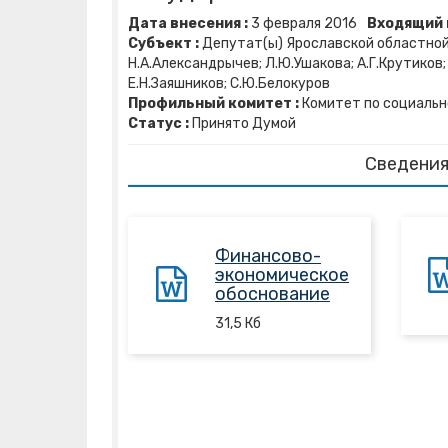
Дата внесения :
3
февраля
2016
Входящий 
Субъект :
Депутат(ы) Ярославской областной Д
Н.А.Александрычев; Л.Ю.Ушакова; А.Г.Крутиков; 
Е.Н.Заяшников; С.Ю.Белокуров
Профильный комитет :
Комитет по социальн
Статус :
Принято Думой
Сведения
Финансово-
экономическое
обоснование
31,5
Кб