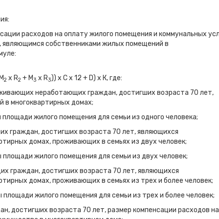
ия:
нсации расходов на оплату жилого помещения и коммунальных ус
, являющимся собственниками жилых помещений в
муле:
M
x R
+ M
x R
)) х С х 12 + D) x К, где:
2
2
3
3
оживающих неработающих граждан, достигших возраста 70 лет,
 в многоквартирных домах;
 площади жилого помещения для семьи из одного человека;
х граждан, достигших возраста 70 лет, являющихся
тирных домах, проживающих в семьях из двух человек;
 площади жилого помещения для семьи из двух человек;
их граждан, достигших возраста 70 лет, являющихся
тирных домах, проживающих в семьях из трех и более человек;
 площади жилого помещения для семьи из трех и более человек;
ан, достигших возраста 70 лет, размер компенсации расходов на