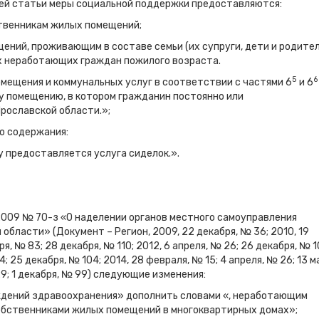
й статьи меры социальной поддержки предоставляются:
твенникам жилых помещений;
ний, проживающим в составе семьи (их супруги, дети и родител
 неработающих граждан пожилого возраста.
5
6
омещения и коммунальных услуг в соответствии с частями 6
и 6
 помещению, в котором гражданин постоянно или
рославской области.»;
о содержания:
у предоставляется услуга сиделок.».
.2009 № 70-з «О наделении органов местного самоуправления
бласти» (Документ – Регион, 2009, 22 декабря, № 36; 2010, 19
ря, № 83; 28 декабря, № 110; 2012, 6 апреля, № 26; 26 декабря, № 1
54; 25 декабря, № 104; 2014, 28 февраля, № 15; 4 апреля, № 26; 13 м
 29; 1 декабря, № 99) следующие изменения:
реждений здравоохранения» дополнить словами «, неработающим
обственниками жилых помещений в многоквартирных домах»;