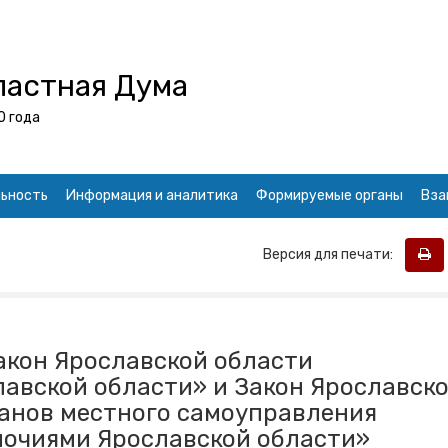
ластная Дума
0 года
ьность
Информация и аналитика
Формируемые органы
Вза
Версия для печати:
акон Ярославской области
авской области» и Закон Ярославск
ганов местного самоуправления
очиями Ярославской области»