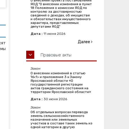
О внесении проекта постановления
ЯОД "О внесении изменения в пункт
18 Положения о комиссии ЯОД по
контролю за достоверностью
сведений о доходах, об имуществе
и обязательствах имущественного
характера, представляемых
депутатами ЯОД"
Дата :
11
июня
2026
Далее
сят
умы
Правовые акты
Закон
О внесении изменений в статью
16<1> и приложение 3 к Закону
Ярославской области «О
государственной регистрации
актов гражданского состояния на
территории Ярославской области»
Дата :
30
июня
2026
Закон
Об отдельных вопросах перевода
земель сельскохозяйственного
назначения или земельных
участков в составе таких земель из
одной категории в другую