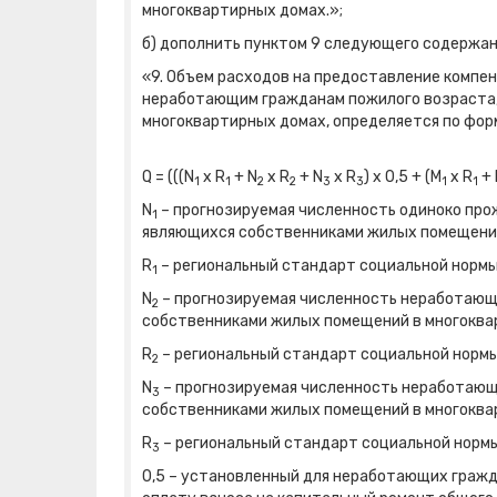
многоквартирных домах.»;
б) дополнить пунктом 9 следующего содержан
«9. Объем расходов на предоставление компе
неработающим гражданам пожилого возраста
многоквартирных домах, определяется по фор
Q = (((N
x R
+ N
x R
+ N
x R
) x 0,5 + (M
x R
+ 
1
1
2
2
3
3
1
1
N
– прогнозируемая численность одиноко пр
1
являющихся собственниками жилых помещений
R
– региональный стандарт социальной нормы
1
N
– прогнозируемая численность неработающи
2
собственниками жилых помещений в многоквар
R
– региональный стандарт социальной нормы
2
N
– прогнозируемая численность неработающ
3
собственниками жилых помещений в многоквар
R
– региональный стандарт социальной нормы
3
0,5 – установленный для неработающих гражд