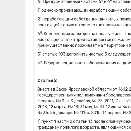
7
5
6
6
. Предусмотренные частями 6
и 6
настояще
1) одиноко проживающим неработающим собс
2) неработающим собственникам жилых помеще
состоящей только из совместно проживающих
8
6
. Компенсация расходов на оплату жилого п
настоящей статьи предоставляется по жилому
преимущественно проживает на территории Я
5) статью 103 дополнить частью 3 следующег
«3. В форме социального обслуживания на дом
Статья 2
Внести в Закон Ярославской области от 16.12
государственными полномочиями Ярославской о
февраля, № 9-а; 3 декабря, № 93; 2011, 11 октяб
2013, 12 марта, № 18; 31 мая, № 41; 12 июля, № 
№ 36; 26 декабря, № 111-а; 2015, 14 апреля, №
1) пункт 1 части 2 статьи 13 после слов «уч
гражданам пожилого возраста, являющимся с