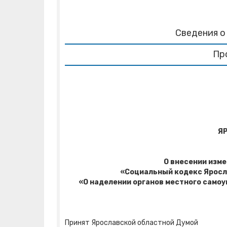
Сведения о
Пр
Я
О внесении изме
«Социальный кодекс Яросл
«О наделении органов местного само
Принят Ярославской областной Думой