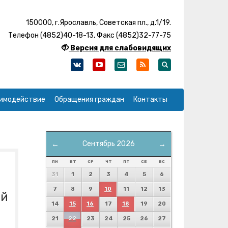
150000, г.Ярославль, Советская пл., д.1/19.
Телефон (4852)40-18-13, Факс (4852)32-77-75
Версия для слабовидящих
имодействие
Обращения граждан
Контакты
←
Сентябрь 2026
→
ПН
ВТ
СР
ЧТ
ПТ
СБ
ВС
31
1
2
3
4
5
6
7
8
9
10
11
12
13
ой
14
15
16
17
18
19
20
21
22
23
24
25
26
27