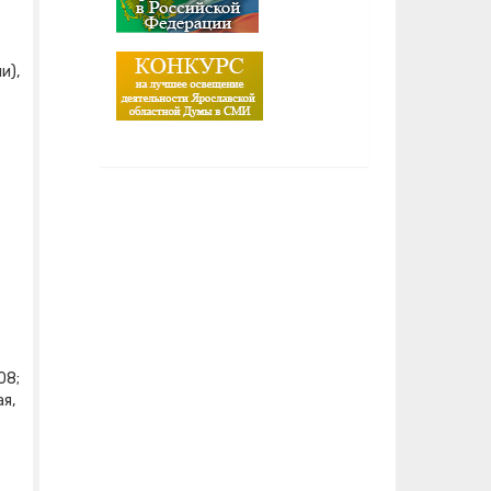
и),
08;
ая,