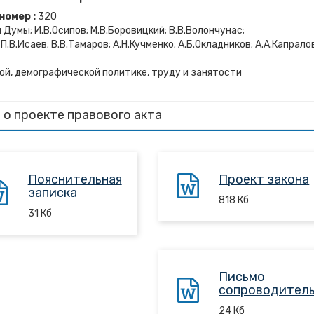
номер :
320
умы; И.В.Осипов; М.В.Боровицкий; В.В.Волончунас;
П.В.Исаев; В.В.Тамаров; А.Н.Кучменко; А.Б.Окладников; А.А.Капрало
ой, демографической политике, труду и занятости
 о проекте правового акта
Пояснительная
Проект закона
записка
818
Кб
31
Кб
Письмо
сопроводител
24
Кб