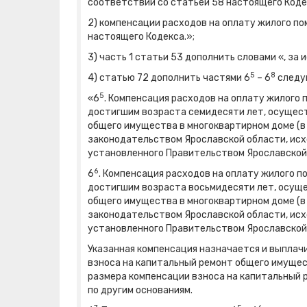
соответствии со статьей 58 настоящего Коде
2) компенсации расходов на оплату жилого по
настоящего Кодекса.»;
3) часть 1 статьи 53 дополнить словами «, з
5
8
4) статью 72 дополнить частями 6
– 6
следу
5
«6
. Компенсация расходов на оплату жилого
достигшим возраста семидесяти лет, осущест
общего имущества в многоквартирном доме (в
законодательством Ярославской области, исх
установленного Правительством Ярославской 
6
6
. Компенсация расходов на оплату жилого 
достигшим возраста восьмидесяти лет, осуще
общего имущества в многоквартирном доме (в
законодательством Ярославской области, исх
установленного Правительством Ярославской 
Указанная компенсация назначается и выплач
взноса на капитальный ремонт общего имущес
размера компенсации взноса на капитальный 
по другим основаниям.