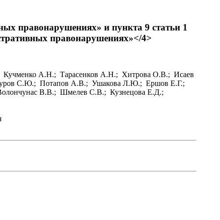
ных правонарушениях» и пункта 9 статьи 1
истративных правонарушениях»</4>
; Кучменко А.Н.; Тарасенков А.Н.; Хитрова О.В.; Исаев
куров С.Ю.; Потапов А.В.; Ушакова Л.Ю.; Ершов Е.Г.;
олончунас В.В.; Шмелев С.В.; Кузнецова Е.Д.;
я