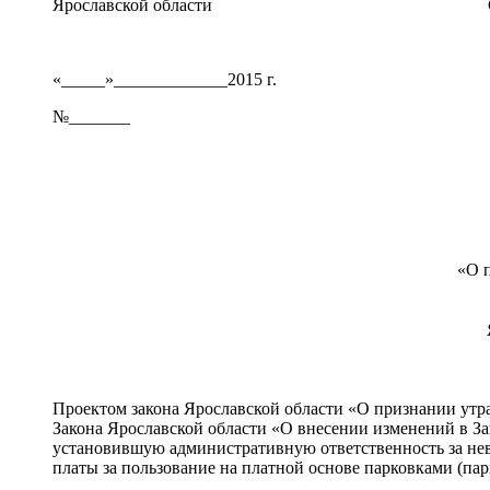
Ярославской области С.Н. Я
«_____»_____________2015 г.
№_______
«О 
Проектом закона Ярославской области «О признании утр
Закона Ярославской области «О внесении изменений в З
установившую административную ответственность за не
платы за пользование на платной основе парковками (п