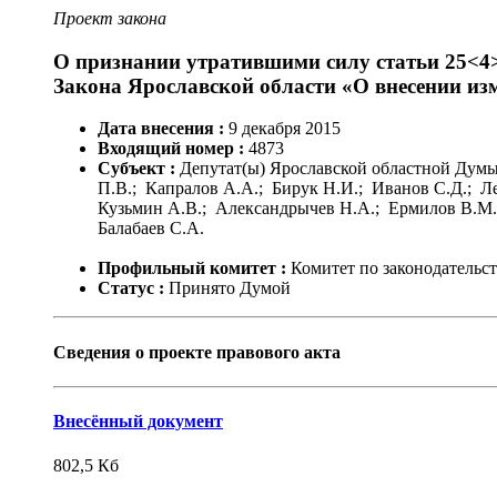
Проект закона
О признании утратившими силу статьи 25<4
Закона Ярославской области «О внесении и
Дата внесения :
9
декабря
2015
Входящий номер :
4873
Субъект :
Депутат(ы) Ярославской областной Думы;
П.В.; Капралов А.А.; Бирук Н.И.; Иванов С.Д.; Л
Кузьмин А.В.; Александрычев Н.А.; Ермилов В.М.
Балабаев С.А.
Профильный комитет :
Комитет по законодательст
Статус :
Принято Думой
Сведения о проекте правового акта
Внесённый документ
802,5
Кб