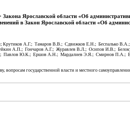
> Закона Ярославской области «Об административ
зменений в Закон Ярославской области «Об админ
 Крутиков А.Г.; Тамаров В.В.; Сдвижков Е.Н.; Беспалько В.А.
ейкин А.П.; Гончаров А.Г.; Журавлев В.Л.; Осипов И.В.; Бело
; Павлов Ю.К.; Ершов А.Н.; Мардалиев Э.Я.; Смирнов П.А.; В
ву, вопросам государственной власти и местного самоуправлени