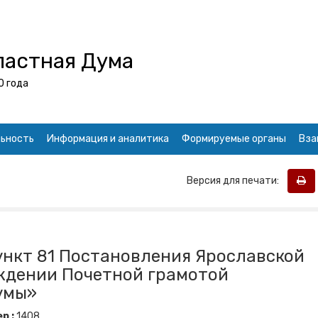
ластная Дума
0 года
ьность
Информация и аналитика
Формируемые органы
Вза
Версия для печати:
ункт 81 Постановления Ярославской
ждении Почетной грамотой
умы»
р :
1408