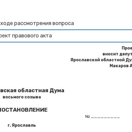
 ходе рассмотрения вопроса
оект правового акта
Про
вносит
депу
Ярославской областной Д
Макаров А
вская областная Дума
восьмого созыва
ПОСТАНОВЛЕНИЕ
_______ № _________
г. Ярославль