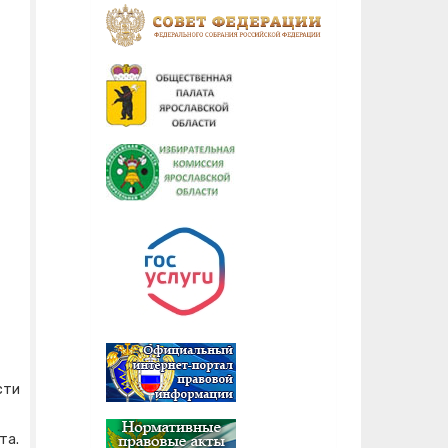
сти
та.