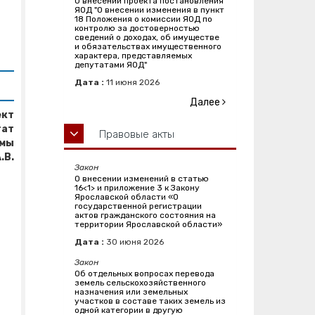
О внесении проекта постановления
ЯОД "О внесении изменения в пункт
18 Положения о комиссии ЯОД по
контролю за достоверностью
сведений о доходах, об имуществе
и обязательствах имущественного
характера, представляемых
депутатами ЯОД"
Дата :
11
июня
2026
Далее
ект
тат
Правовые акты
умы
.В.
Закон
О внесении изменений в статью
16<1> и приложение 3 к Закону
Ярославской области «О
государственной регистрации
актов гражданского состояния на
территории Ярославской области»
Дата :
30
июня
2026
Закон
Об отдельных вопросах перевода
земель сельскохозяйственного
назначения или земельных
участков в составе таких земель из
одной категории в другую