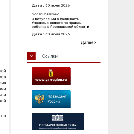
Дата :
30
июня
2026
Постановление
О вступлении в должность
Уполномоченного по правам
ребенка в Ярославской области
Дата :
30
июня
2026
Далее
Ссылки
ной
ова
вия
ами
и и
кой
 на