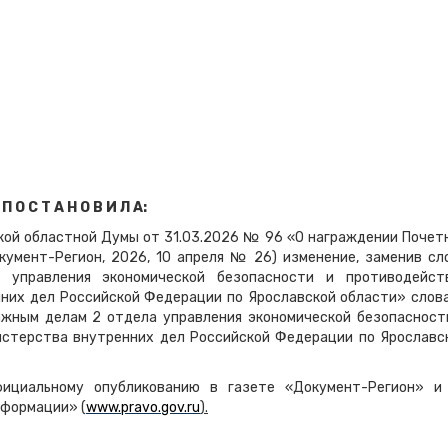
П О С Т А Н О В И Л А:
ской областной Думы от 31.03.2026 № 96 «О награждении Почет
умент-Регион, 2026, 10 апреля № 26) изменение, заменив сл
 управления экономической безопасности и противодейст
них дел Российской Федерации по Ярославской области» слов
ажным делам 2 отдела управления экономической безопасност
истерства внутренних дел Российской Федерации по Ярославс
ициальному опубликованию в газете «Документ-Регион» и
нформации» (
www
.
pravo
.
gov
.
ru
).