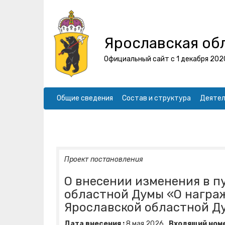
Ярославская об
Официальный сайт с 1 декабря 202
Общие сведения
Состав и структура
Деятел
Проект постановления
О внесении изменения в п
областной Думы «О награ
Ярославской областной Д
Дата внесения :
8
мая
2026
Входящий номе