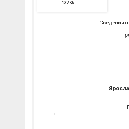
129
Кб
Сведения о
Пр
Яросла
от ________