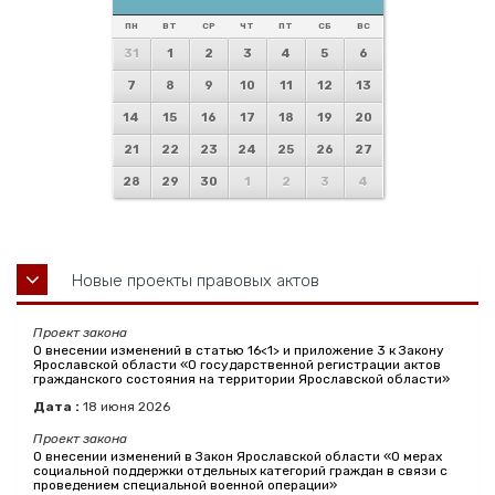
ПН
ВТ
СР
ЧТ
ПТ
СБ
ВС
31
1
2
3
4
5
6
7
8
9
10
11
12
13
14
15
16
17
18
19
20
21
22
23
24
25
26
27
28
29
30
1
2
3
4
Новые проекты правовых актов
Проект закона
О внесении изменений в статью 16<1> и приложение 3 к Закону
Ярославской области «О государственной регистрации актов
гражданского состояния на территории Ярославской области»
Дата :
18
июня
2026
Проект закона
О внесении изменений в Закон Ярославской области «О мерах
социальной поддержки отдельных категорий граждан в связи с
проведением специальной военной операции»