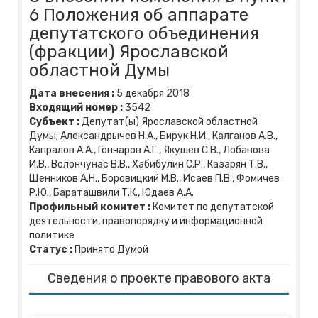
6 Положения об аппарате
депутатского объединения
(фракции) Ярославской
областной Думы
Дата внесения :
5
декабря
2018
Входящий номер :
3542
Субъект :
Депутат(ы) Ярославской областной
Думы; Александрычев Н.А., Бирук Н.И., Калганов А.В.,
Капралов А.А., Гончаров А.Г., Якушев С.В., Лобанова
И.В., Волончунас В.В., Хабибулин С.Р., Казарян Т.В.,
Щенников А.Н., Боровицкий М.В., Исаев П.В., Фомичев
Р.Ю., Бараташвили Т.К., Юдаев А.А.
Профильный комитет :
Комитет по депутатской
деятельности, правопорядку и информационной
политике
Статус :
Принято Думой
Сведения о проекте правового акта