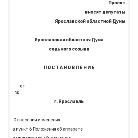
Проект
вносят депутаты
Ярославской областной Думы
Ярославская областная Дума
седьмого созыва
П О С Т А Н О В Л Е Н И Е
от
№
г. Ярославль
О внесении изменения
в пункт 6 Положения об аппарате