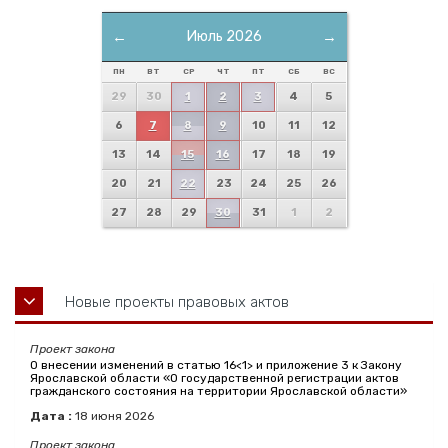
←
Июль 2026
→
ПН
ВТ
СР
ЧТ
ПТ
СБ
ВС
29
30
1
2
3
4
5
6
7
8
9
10
11
12
13
14
15
16
17
18
19
20
21
22
23
24
25
26
27
28
29
30
31
1
2
Новые проекты правовых актов
Проект закона
О внесении изменений в статью 16<1> и приложение 3 к Закону
Ярославской области «О государственной регистрации актов
гражданского состояния на территории Ярославской области»
Дата :
18
июня
2026
Проект закона