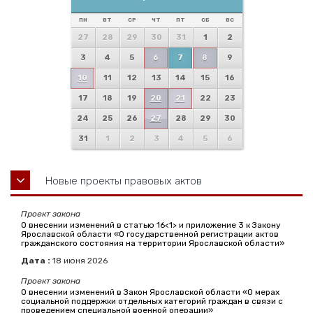
ПН
ВТ
СР
ЧТ
ПТ
СБ
ВС
27
28
29
30
31
1
2
3
4
5
6
7
8
9
10
11
12
13
14
15
16
17
18
19
20
21
22
23
24
25
26
27
28
29
30
31
1
2
3
4
5
6
Новые проекты правовых актов
Проект закона
О внесении изменений в статью 16<1> и приложение 3 к Закону
Ярославской области «О государственной регистрации актов
гражданского состояния на территории Ярославской области»
Дата :
18
июня
2026
Проект закона
О внесении изменений в Закон Ярославской области «О мерах
социальной поддержки отдельных категорий граждан в связи с
проведением специальной военной операции»