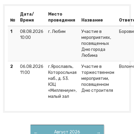
Дата/
Место
№
Время
проведения
Название
Ответ
1
08.08.2026
г. Любим
Участие в
Борови
10:00
мероприятиях,
посвященных
Дню города
Любима
2
06.08.2026
г.Ярославль,
Участие в
Волонч
11:00
Которосльная
торжественном
наб., д. 53.
мероприятии,
КЗЦ
посвященном
«Миллениум»,
Дню строителя
малый зал
←
Август 2026
→