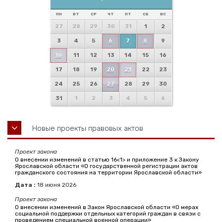
ПН
ВТ
СР
ЧТ
ПТ
СБ
ВС
27
28
29
30
31
1
2
3
4
5
6
7
8
9
10
11
12
13
14
15
16
17
18
19
20
21
22
23
24
25
26
27
28
29
30
31
1
2
3
4
5
6
Новые проекты правовых актов
Проект закона
О внесении изменений в статью 16<1> и приложение 3 к Закону
Ярославской области «О государственной регистрации актов
гражданского состояния на территории Ярославской области»
Дата :
18
июня
2026
Проект закона
О внесении изменений в Закон Ярославской области «О мерах
социальной поддержки отдельных категорий граждан в связи с
проведением специальной военной операции»