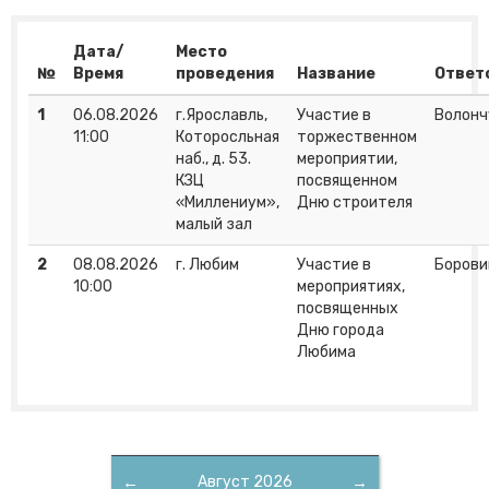
Дата/
Место
№
Время
проведения
Название
Ответ
1
06.08.2026
г.Ярославль,
Участие в
Волонч
11:00
Которосльная
торжественном
наб., д. 53.
мероприятии,
КЗЦ
посвященном
«Миллениум»,
Дню строителя
малый зал
2
08.08.2026
г. Любим
Участие в
Борови
10:00
мероприятиях,
посвященных
Дню города
Любима
←
Август 2026
→