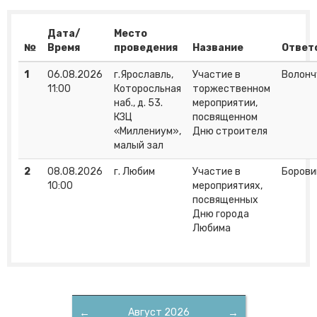
Дата/
Место
№
Время
проведения
Название
Ответ
1
06.08.2026
г.Ярославль,
Участие в
Волонч
11:00
Которосльная
торжественном
наб., д. 53.
мероприятии,
КЗЦ
посвященном
«Миллениум»,
Дню строителя
малый зал
2
08.08.2026
г. Любим
Участие в
Борови
10:00
мероприятиях,
посвященных
Дню города
Любима
←
Август 2026
→