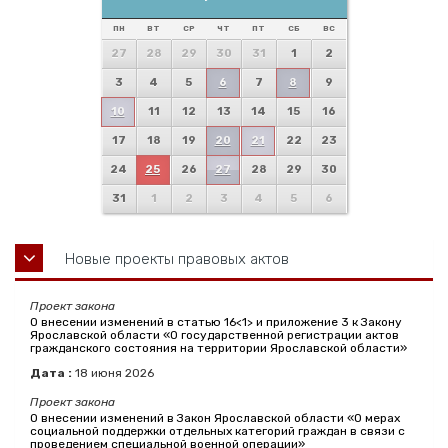
ПН
ВТ
СР
ЧТ
ПТ
СБ
ВС
27
28
29
30
31
1
2
3
4
5
6
7
8
9
10
11
12
13
14
15
16
17
18
19
20
21
22
23
24
25
26
27
28
29
30
31
1
2
3
4
5
6
Новые проекты правовых актов
Проект закона
О внесении изменений в статью 16<1> и приложение 3 к Закону
Ярославской области «О государственной регистрации актов
гражданского состояния на территории Ярославской области»
Дата :
18
июня
2026
Проект закона
О внесении изменений в Закон Ярославской области «О мерах
социальной поддержки отдельных категорий граждан в связи с
проведением специальной военной операции»