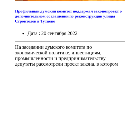
Профильный думский комитет поддержал законопроект о
дополнительном соглашении по реконструкции улицы
Строителей в Тутаеве
Дата :
20
сентября
2022
На заседании думского комитета по
экономической политике, инвестициям,
промышленности и предпринимательству
депутаты рассмотрели проект закона, в котором
предлагается утвердить заключение
дополнительного соглашения от 07.02.2022 к
соглашению от 2020 года о софинансировании
расходов областного бюджета и бюджета
городского поселения Тутаев по строительству и
реконструкции объектов инфраструктуры,
необходимых для осуществления инвестиционных
проектов в Тутаеве. Соглашение заключается
между некоммерческой организацией «Фонд
развития моногородов» и Ярославской областью.