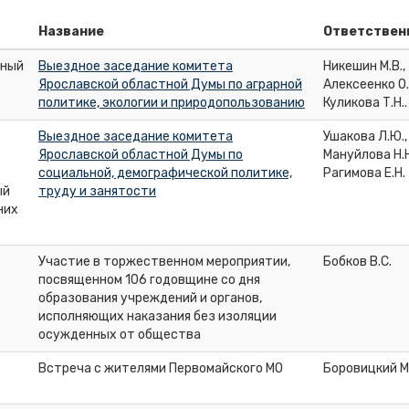
Название
Ответствен
сный
Выездное заседание комитета
Никешин М.В.,
Ярославской областной Думы по аграрной
Алексеенко О.
политике, экологии и природопользованию
Куликова Т.Н..
Выездное заседание комитета
Ушакова Л.Ю.,
Ярославской областной Думы по
Мануйлова Н.Н
социальной, демографической политике,
Рагимова Е.Н.
ый
труду и занятости
них
Участие в торжественном мероприятии,
Бобков В.С.
посвященном 106 годовщине со дня
образования учреждений и органов,
исполняющих наказания без изоляции
осужденных от общества
Встреча с жителями Первомайского МО
Боровицкий М