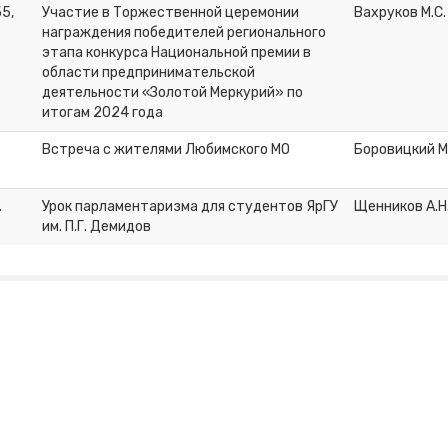
55,
Участие в Торжественной церемонии
Вахруков М.С.
награждения победителей регионального
этапа конкурса Национальной премии в
области предпринимательской
деятельности «Золотой Меркурий» по
итогам 2024 года
Встреча с жителями Любимского МО
Боровицкий М
.
Урок парламентаризма для студентов ЯрГУ
Щенников А.Н
им. П.Г. Демидов