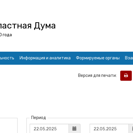
ластная Дума
0 года
ьность
Информация и аналитика
Формируемые органы
Вза
Версия для печати:
Период